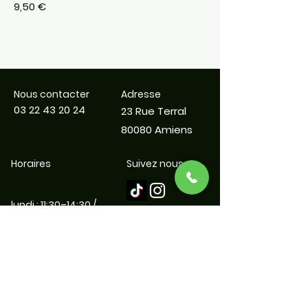
9,50 €
Nous contacter
Adresse
03 22 43 20 24
23 Rue Terral
80080 Amiens
Horaires
Suivez nous
lundi : 11:30–14:30 /
18:00–22:30
mardi : 11:30–14:30 /
18:00–22:30
mercredi : 11:30–14:30 /
18:00–22:30