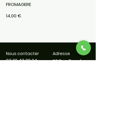
FROMAGERE
14,00 €
Nous contacter
Adresse
03 22 43 20 24
23 Rue Terral
80080 Amiens
Horaires
Suivez nous
lundi : 11:30–14:30 /
18:00–22:30
mardi : 11:30–14:30 /
18:00–22:30